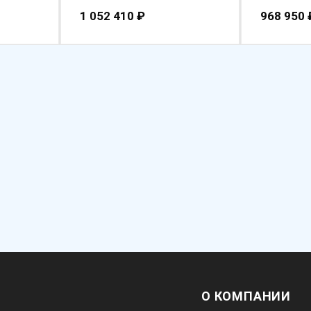
1 052 410
₽
968 950
О КОМПАНИИ