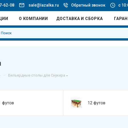
77-62-08
sale@lazalka.ru
Обратный звонок
с 10:
ЦИИ
О КОМПАНИИ
ДОСТАВКА И СБОРКА
ГАРА
а
–
Бильярдные столы для Снукера
1 футов
12 футов