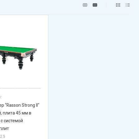
р "Rasson Strong II"
, плита 45 мм в
 с системой
плит
12.5