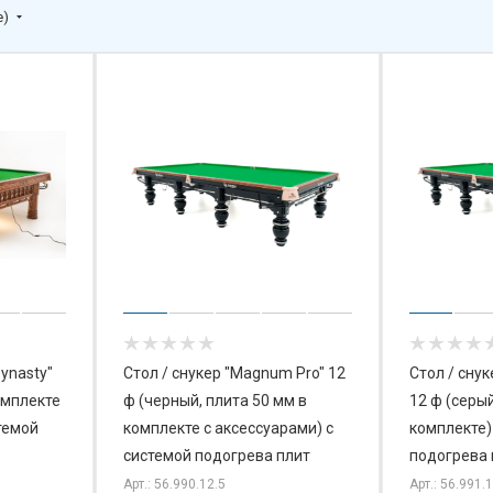
е)
Dynasty"
Стол / снукер "Magnum Pro" 12
Стол / снуке
омплекте
ф (черный, плита 50 мм в
12 ф (серый
темой
комплекте с аксессуарами) с
комплекте)
системой подогрева плит
подогрева 
Арт.: 56.990.12.5
Арт.: 56.991.