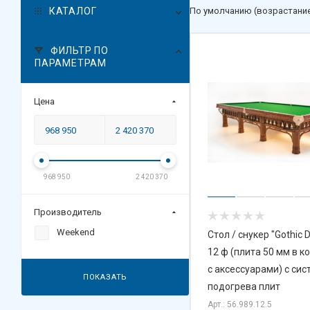
КАТАЛОГ
По умолчанию (возрастани
ФИЛЬТР ПО
ПАРАМЕТРАМ
Цена
968 950
2 420 370
Производитель
Weekend
Стол / снукер "Gothic 
12 ф (плита 50 мм в к
с аксессуарами) с сис
ПОКАЗАТЬ
подогрева плит
Арт.: 56.989.12.5