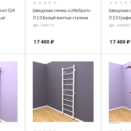
port 524
Шведская стенка «LittleSport»
Шведская ст
ья/
Л 2.0 Белый желтые ступени
Л 2.0 Граф
Арт.: ls00110
Арт.: ls00082
17 400
₽
17 400
₽