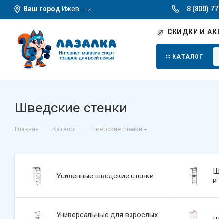
Ваш город
Ижевск
8 (800) 7
СКИДКИ И АК
КАТАЛОГ
Шведские стенки
–
–
Главная
Каталог
Шведские стенки
Ш
Усиленные шведские стенки
и
Универсальные для взрослых