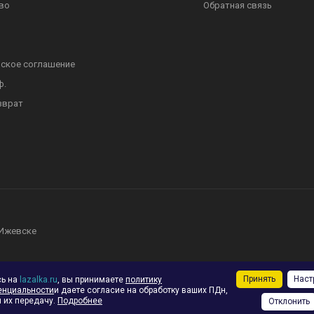
во
Обратная связь
ское соглашение
ф.
зврат
 Ижевске
Принять
Наст
сь на
lazalka.ru
, вы принимаете
политику
енциальности
и даете согласие на обработку ваших ПДн,
 их передачу.
Подробнее
Отклонить