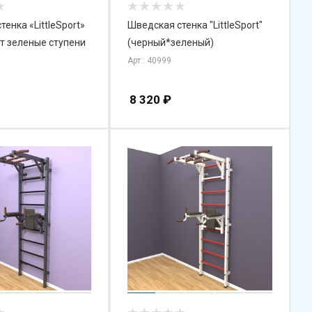
енка «LittleSport»
Шведская стенка "LittleSport"
ит зеленые ступени
(черный*зеленый)
Арт.: 40999
8 320
₽