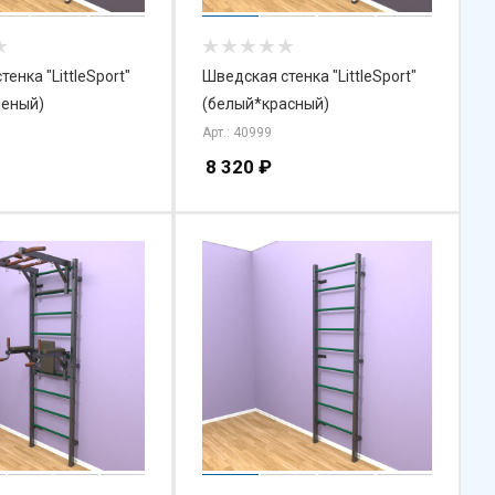
енка "LittleSport"
Шведская стенка "LittleSport"
леный)
(белый*красный)
Арт.: 40999
8 320
₽