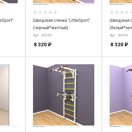
eSport"
Шведская стенка "LittleSport"
Шведская ст
(черный*желтый)
(белый*зе
Арт.: 40999
Арт.: 40999
8 320
₽
8 320
₽