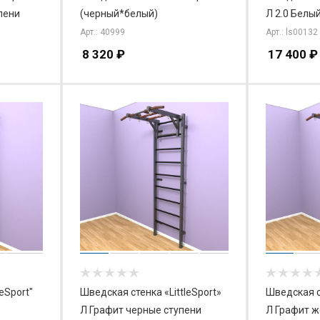
пени
(черный*белый)
Л 2.0 Белы
Арт.: 40999
Арт.: ls00132
8 320
₽
17 400
₽
eSport"
Шведская стенка «LittleSport»
Шведская ст
Л Графит черные ступени
Л Графит ж