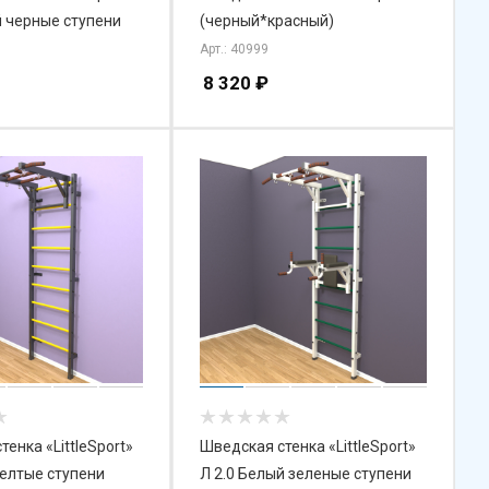
й черные ступени
(черный*красный)
Арт.: 40999
8 320
₽
енка «LittleSport»
Шведская стенка «LittleSport»
елтые ступени
Л 2.0 Белый зеленые ступени