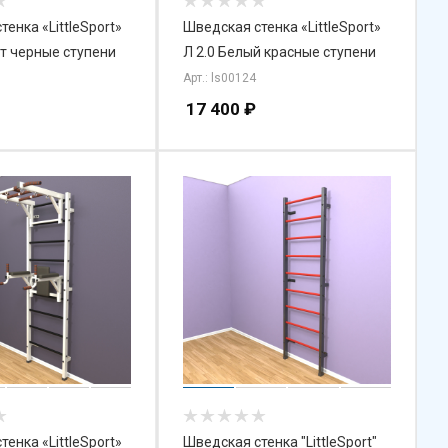
енка «LittleSport»
Шведская стенка «LittleSport»
ит черные ступени
Л 2.0 Белый красные ступени
Арт.: ls00124
17 400
₽
енка «LittleSport»
Шведская стенка "LittleSport"