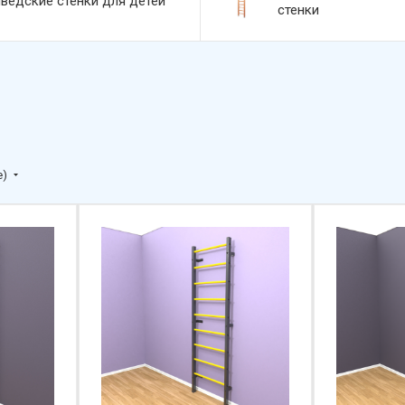
ведские стенки для детей
стенки
е)