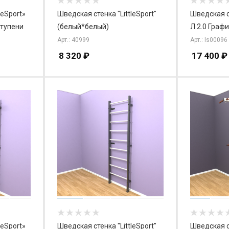
leSport»
Шведская стенка "LittleSport"
Шведская ст
ступени
(белый*белый)
Л 2.0 Граф
Арт.: 40999
Арт.: ls00096
8 320
₽
17 400
₽
leSport»
Шведская стенка "LittleSport"
Шведская ст