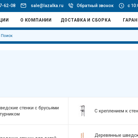
77-62-08
sale@lazalka.ru
Обратный звонок
с 10:
ЦИИ
О КОМПАНИИ
ДОСТАВКА И СБОРКА
ГАРА
ведские стенки с брусьями
С креплением к сте
 турником
Деревянные шведс