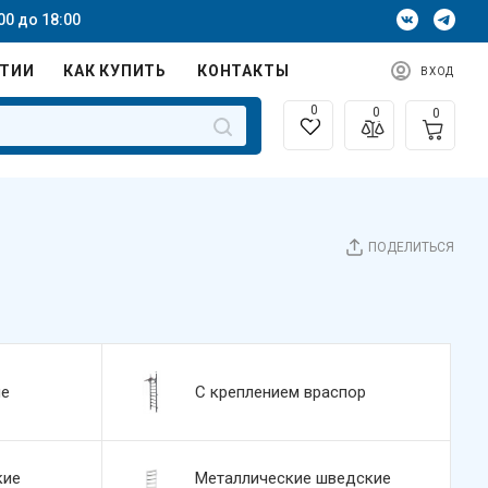
00 до 18:00
НТИИ
КАК КУПИТЬ
КОНТАКТЫ
ВХОД
0
0
0
ПОДЕЛИТЬСЯ
не
С креплением враспор
кие
Металлические шведские